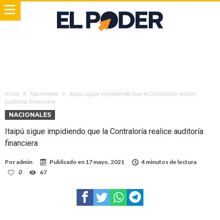
Inicio
Nacionales
Itaipú sigue impidiendo que la Contraloría realice
auditoría financiera
NACIONALES
Itaipú sigue impidiendo que la Contraloría realice auditoría
financiera
Por
admin
Publicado en
17 mayo, 2021
4 minutos de lectura
0
67