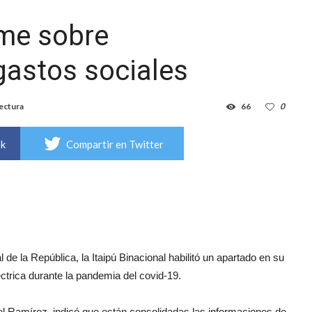
rme sobre
gastos sociales
lectura
66
0
ok
Compartir en Twitter
l de la República, la Itaipú Binacional habilitó un apartado en su
éctrica durante la pandemia del covid-19.
el Ramírez, indicó que están consolidadas las informaciones de