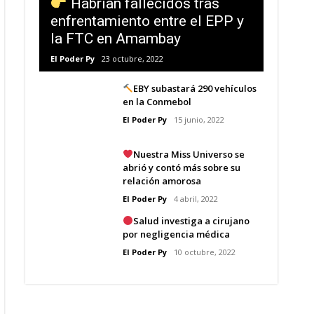
Habrían fallecidos tras
enfrentamiento entre el EPP y
la FTC en Amambay
El Poder Py
23 octubre, 2022
EBY subastará 290 vehículos
en la Conmebol
El Poder Py
15 junio, 2022
Nuestra Miss Universo se
abrió y contó más sobre su
relación amorosa
El Poder Py
4 abril, 2022
Salud investiga a cirujano
por negligencia médica
El Poder Py
10 octubre, 2022