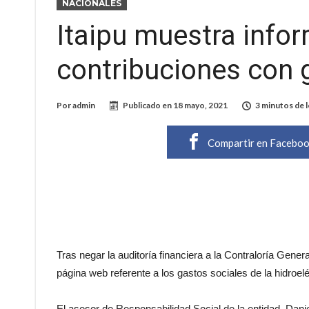
NACIONALES
Itaipu muestra info
contribuciones con 
Por
admin
Publicado en
18 mayo, 2021
3 minutos de 
Compartir en Facebo
Tras negar la auditoría financiera a la Contraloría Genera
página web referente a los gastos sociales de la hidroel
El asesor de Responsabilidad Social de la entidad, Dani