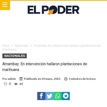
Inicio
Nacionales
Amambay: En intervención hallaron plantaciones de
marihuana
NACIONALES
Amambay: En intervención hallaron plantaciones de
marihuana
Por
admin
Publicado en
19 mayo, 2021
1 minutos de lectura
0
60