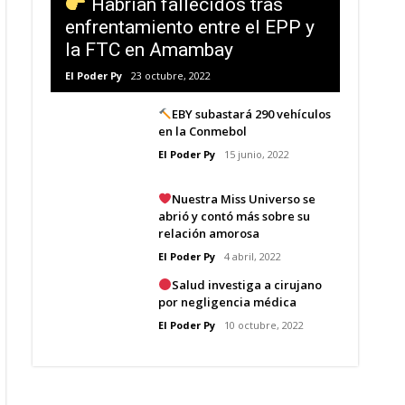
Habrían fallecidos tras
enfrentamiento entre el EPP y
la FTC en Amambay
El Poder Py
23 octubre, 2022
EBY subastará 290 vehículos
en la Conmebol
El Poder Py
15 junio, 2022
Nuestra Miss Universo se
abrió y contó más sobre su
relación amorosa
El Poder Py
4 abril, 2022
Salud investiga a cirujano
por negligencia médica
El Poder Py
10 octubre, 2022