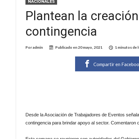
NACIONALES
Plantean la creació
contingencia
Por
admin
Publicado en
20 mayo, 2021
1 minutos de 
Compartir en Facebo
Desde la Asociación de Trabajadores de Eventos señalar
contingencia para brindar apoyo al sector. Comentaron 
Esta semana se reunieron con autoridades del Gobierno p