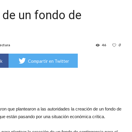
n de un fondo de
lectura
46
0
ok
Compartir en Twitter
on que plantearon a las autoridades la creación de un fondo de
que están pasando por una situación económica crítica.
ara plantear la creación de un fondo de contingencia para el