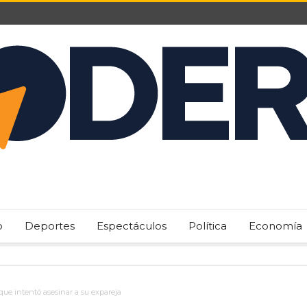
o
Deportes
Espectáculos
Política
Economía
ue intentó asesinar a su expareja