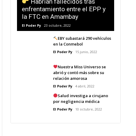
Habrían fallecidos tras
enfrentamiento entre el EPP y
la FTC en Amambay
El Poder Py
23 octubre, 2022
EBY subastará 290 vehículos
en la Conmebol
El Poder Py
15 junio, 2022
Nuestra Miss Universo se
abrió y contó más sobre su
relación amorosa
El Poder Py
4 abril, 2022
Salud investiga a cirujano
por negligencia médica
El Poder Py
10 octubre, 2022