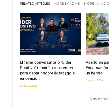
RELATED ARTICLES
MORE BY ADMIN
MORE IN NACI
El taller conversatorio “Líder
Asalto en pa
Positivo” reunirá a referentes
Encarnación
para debatir sobre liderazgo e
un herido
innovación
6 agosto, 2026
6 agosto, 2026
Cargar Más A