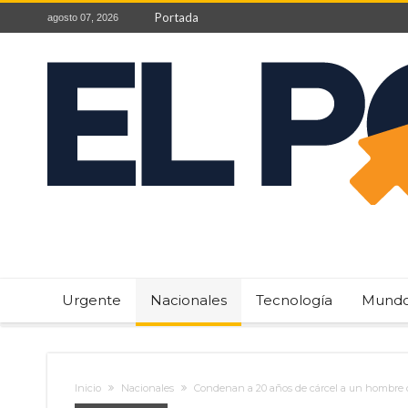
Portada
agosto 07, 2026
Urgente
Nacionales
Tecnología
Mund
Inicio
Nacionales
Condenan a 20 años de cárcel a un hombre q