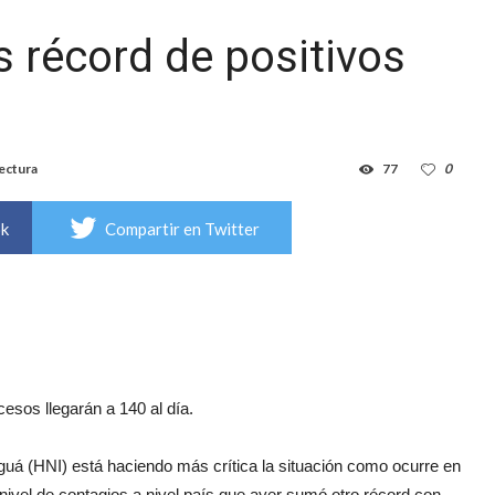
as récord de positivos
lectura
77
0
ok
Compartir en Twitter
cesos llegarán a 140 al día.
uguá (HNI) está haciendo más crítica la situación como ocurre en
 nivel de contagios a nivel país que ayer sumó otro récord con