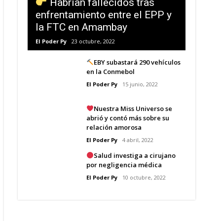
Habrían fallecidos tras
enfrentamiento entre el EPP y
la FTC en Amambay
El Poder Py
23 octubre, 2022
EBY subastará 290 vehículos
en la Conmebol
El Poder Py
15 junio, 2022
Nuestra Miss Universo se
abrió y contó más sobre su
relación amorosa
El Poder Py
4 abril, 2022
Salud investiga a cirujano
por negligencia médica
El Poder Py
10 octubre, 2022