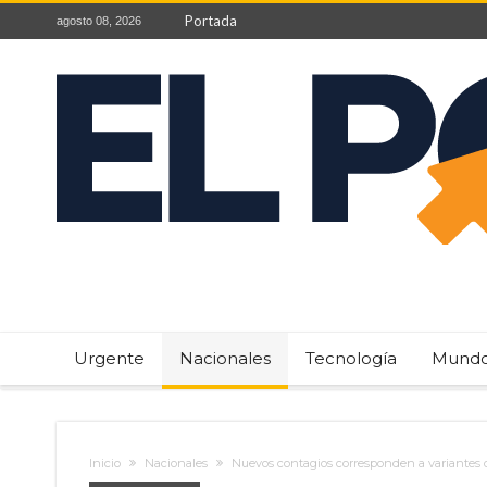
Portada
agosto 08, 2026
Urgente
Nacionales
Tecnología
Mund
Inicio
Nacionales
Nuevos contagios corresponden a variantes 