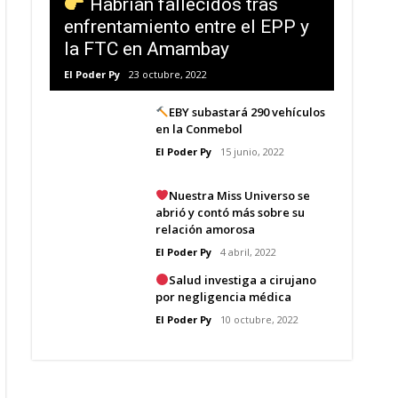
Habrían fallecidos tras
enfrentamiento entre el EPP y
la FTC en Amambay
El Poder Py
23 octubre, 2022
EBY subastará 290 vehículos
en la Conmebol
El Poder Py
15 junio, 2022
Nuestra Miss Universo se
abrió y contó más sobre su
relación amorosa
El Poder Py
4 abril, 2022
Salud investiga a cirujano
por negligencia médica
El Poder Py
10 octubre, 2022