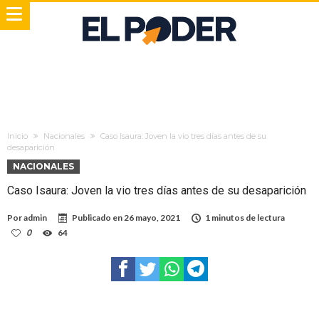
Inicio
Nacionales
Caso Isaura: Joven la vio tres días antes de su
desaparición
NACIONALES
Caso Isaura: Joven la vio tres días antes de su desaparición
Por
admin
Publicado en
26 mayo, 2021
1 minutos de lectura
0
64