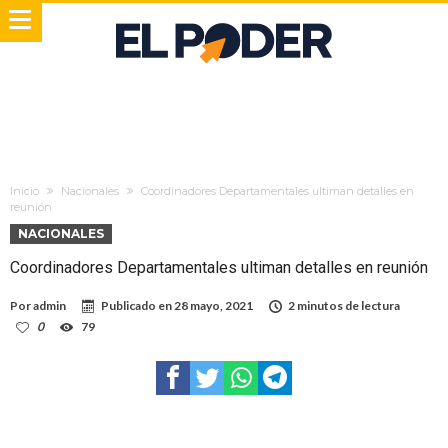
Inicio
Nacionales
Coordinadores Departamentales ultiman detalles en
reunión
NACIONALES
Coordinadores Departamentales ultiman detalles en reunión
Por
admin
Publicado en
28 mayo, 2021
2 minutos de lectura
0
79