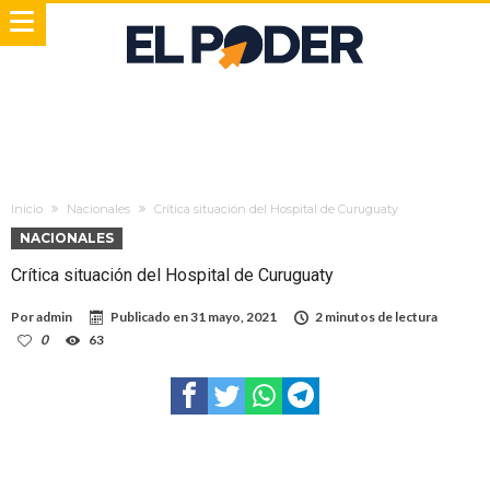
Inicio
Nacionales
Crítica situación del Hospital de Curuguaty
NACIONALES
Crítica situación del Hospital de Curuguaty
Por
admin
Publicado en
31 mayo, 2021
2 minutos de lectura
0
63