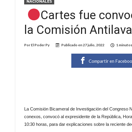
NACIONALES
Cartes fue convo
la Comisión Antilav
Por
El Poder Py
Publicado en
27 julio, 2022
1 minutos
Compartir en Facebo
La Comisión Bicameral de Investigación del Congreso Nac
conexos, convocó al expresidente de la República, Hora
10:30 horas, para dar explicaciones sobre la reciente de