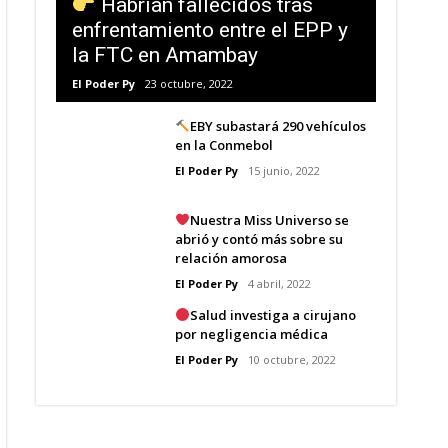
Habrían fallecidos tras
enfrentamiento entre el EPP y
la FTC en Amambay
El Poder Py
23 octubre, 2022
EBY subastará 290 vehículos
en la Conmebol
El Poder Py
15 junio, 2022
Nuestra Miss Universo se
abrió y contó más sobre su
relación amorosa
El Poder Py
4 abril, 2022
Salud investiga a cirujano
por negligencia médica
El Poder Py
10 octubre, 2022