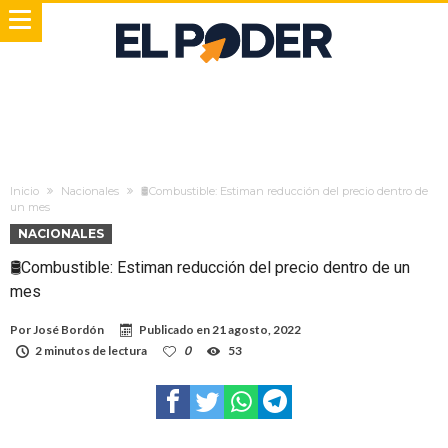
Inicio
Nacionales
🛢Combustible: Estiman reducción del precio dentro de
un mes
NACIONALES
🛢Combustible: Estiman reducción del precio dentro de un
mes
Por
José Bordón
Publicado en
21 agosto, 2022
2 minutos de lectura
0
53