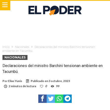
Inicio
Nacionales
Declaraciones del ministro Barchini tensionan
ambiente en Tacumbú.
NACIONALES
Declaraciones del ministro Barchini tensionan ambiente en
Tacumbú.
Por
Elías Yunis
Publicado en
3 octubre, 2023
2 minutos de lectura
0
99