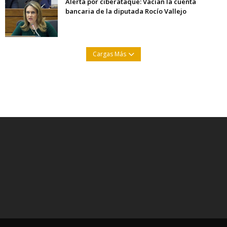
Alerta por ciberataque: Vacían la cuenta
bancaria de la diputada Rocío Vallejo
Cargas Más