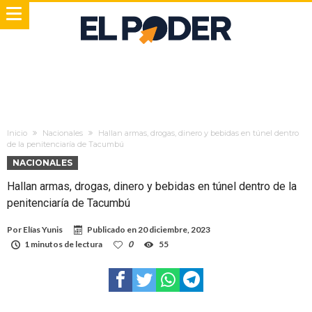
Inicio
Nacionales
Hallan armas, drogas, dinero y bebidas en túnel dentro
de la penitenciaría de Tacumbú
NACIONALES
Hallan armas, drogas, dinero y bebidas en túnel dentro de la
penitenciaría de Tacumbú
Por
Elías Yunis
Publicado en
20 diciembre, 2023
1 minutos de lectura
0
55