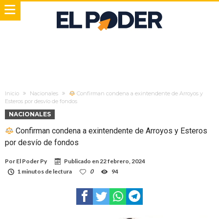
Inicio
Nacionales
Confirman condena a exintendente de Arroyos y
Esteros por desvío de fondos
NACIONALES
Confirman condena a exintendente de Arroyos y Esteros
por desvío de fondos
Por
El Poder Py
Publicado en
22 febrero, 2024
1 minutos de lectura
0
94