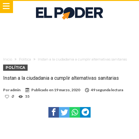
Inicio
Política
Instan a la ciudadania a cumplir alternativas sanitarias
POLÍTICA
Instan a la ciudadania a cumplir alternativas sanitarias
Por
admin
Publicado en
19 marzo, 2020
49 segunda lectura
0
55