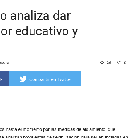
o analiza dar
tor educativo y
ctura
26
0
ok
Compartir en Twitter
dos hasta el momento por las medidas de aislamiento, que
se analizan propuestas de flexibilización para ser anunciadas en