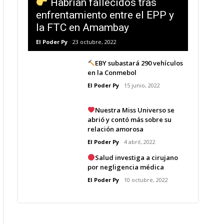
Habrían fallecidos tras
enfrentamiento entre el EPP y
la FTC en Amambay
El Poder Py
23 octubre, 2022
EBY subastará 290 vehículos
en la Conmebol
El Poder Py
15 junio, 2022
Nuestra Miss Universo se
abrió y contó más sobre su
relación amorosa
El Poder Py
4 abril, 2022
Salud investiga a cirujano
por negligencia médica
El Poder Py
10 octubre, 2022