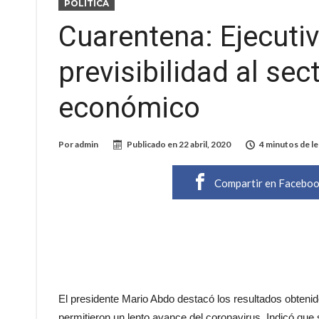
POLÍTICA
Cuarentena: Ejecutiv
previsibilidad al sec
económico
Por
admin
Publicado en
22 abril, 2020
4 minutos de le
Compartir en Facebo
El presidente Mario Abdo destacó los resultados obteni
permitieron un lento avance del coronavirus. Indicó que 