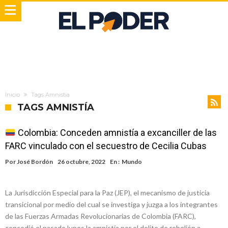
Inicio
Tags Amnistía
TAGS AMNISTÍA
Colombia: Conceden amnistía a excanciller de las
FARC vinculado con el secuestro de Cecilia Cubas
Por
José Bordón
26 octubre, 2022
En :
Mundo
La Jurisdicción Especial para la Paz (JEP), el mecanismo de justicia
transicional por medio del cual se investiga y juzga a los integrantes
de las Fuerzas Armadas Revolucionarias de Colombia (FARC),
concedió el pasado lunes la amnistía por el delito de rebelión a