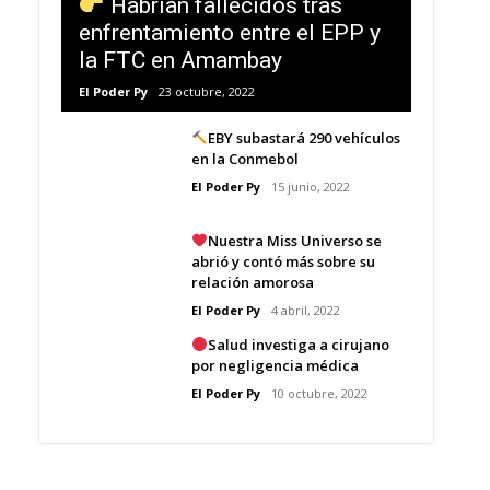
Habrían fallecidos tras
enfrentamiento entre el EPP y
la FTC en Amambay
El Poder Py
23 octubre, 2022
EBY subastará 290 vehículos
en la Conmebol
El Poder Py
15 junio, 2022
Nuestra Miss Universo se
abrió y contó más sobre su
relación amorosa
El Poder Py
4 abril, 2022
Salud investiga a cirujano
por negligencia médica
El Poder Py
10 octubre, 2022