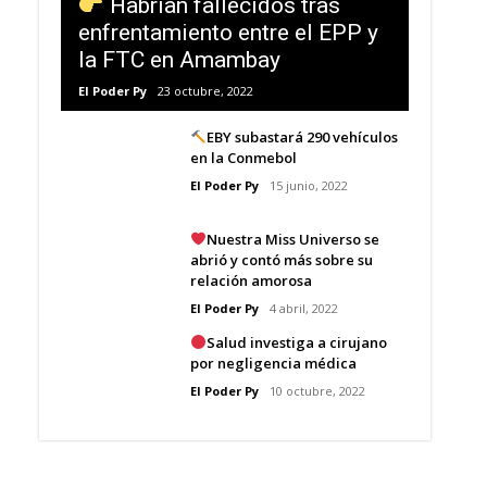
Habrían fallecidos tras
enfrentamiento entre el EPP y
la FTC en Amambay
El Poder Py
23 octubre, 2022
EBY subastará 290 vehículos
en la Conmebol
El Poder Py
15 junio, 2022
Nuestra Miss Universo se
abrió y contó más sobre su
relación amorosa
El Poder Py
4 abril, 2022
Salud investiga a cirujano
por negligencia médica
El Poder Py
10 octubre, 2022