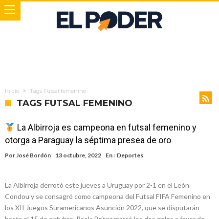
Inicio
Tags Futsal femenino
TAGS FUTSAL FEMENINO
La Albirroja es campeona en futsal femenino y
otorga a Paraguay la séptima presea de oro
Por
José Bordón
13 octubre, 2022
En :
Deportes
La Albirroja derrotó este jueves a Uruguay por 2-1 en el León
Condou y se consagró como campeona del Futsal FIFA Femenino en
los XII Juegos Suramericanos Asunción 2022, que se disputarán
hasta el 15 de octubre. Paola Brítez marcó los dos goles a favor de