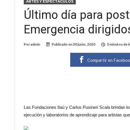
ARTES Y ESPECTÁCULOS
Último día para pos
Emergencia dirigidos
Por
admin
Publicado en
30 junio, 2020
3 minutos de l
Compartir en Facebo
Las Fundaciones Itaú y Carlos Pusineri Scala brindan l
ejecución y laboratorios de aprendizaje para artistas que