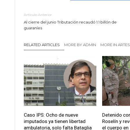
Artículo Anterior
Al cierre del junio Tributación recaudó 1.1 billón de
guaraníes
RELATED ARTICLES
MORE BY ADMIN
MORE IN ARTE
Caso IPS: Ocho de nueve
Detenido con
imputados ya tienen libertad
Roselín y re
ambulatoria, solo falta Bataglia
el cuerpo en