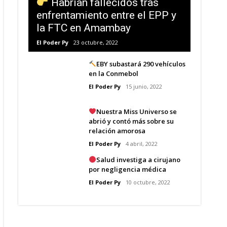
Habrían fallecidos tras
enfrentamiento entre el EPP y
la FTC en Amambay
El Poder Py
23 octubre, 2022
EBY subastará 290 vehículos
en la Conmebol
El Poder Py
15 junio, 2022
Nuestra Miss Universo se
abrió y contó más sobre su
relación amorosa
El Poder Py
4 abril, 2022
Salud investiga a cirujano
por negligencia médica
El Poder Py
10 octubre, 2022