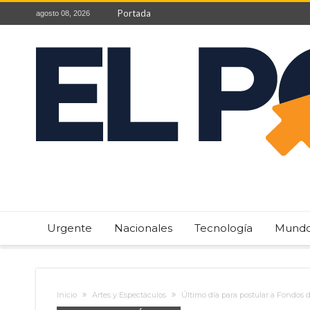
Portada
agosto 08, 2026
Urgente
Nacionales
Tecnología
Mund
Inicio
Artes y Espectáculos
Último día para postular a Fondos d