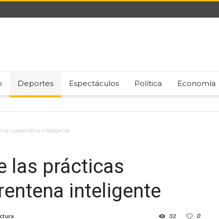
o
Deportes
Espectáculos
Política
Economía
en la cuarentena inteligente
 las prácticas
rentena inteligente
ctura
32
0