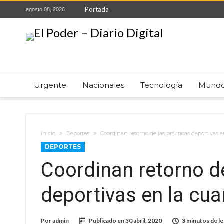
Portada
agosto 08, 2026
Urgente
Nacionales
Tecnología
Mund
Inicio
Deportes
Coordinan retorno de las prácticas deportivas 
DEPORTES
Coordinan retorno de
deportivas en la cua
Por
admin
Publicado en
30 abril, 2020
3 minutos de le