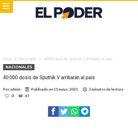
Inicio
Nacionales
40.000 dosis de Sputnik V arribarán al país
NACIONALES
40.000 dosis de Sputnik V arribarán al país
Por
admin
Publicado en
11 mayo, 2021
2 minutos de lectura
0
47