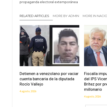
propaganda electoral extemporánea
RELATED ARTICLES
MORE BY ADMIN
MORE IN NACI
Detienen a venezolano por vaciar
Fiscalía imp
cuenta bancaria de la diputada
del IPS Vice
Rocío Vallejo
Brítez por p
millonario
4 agosto, 2026
4 agosto, 2026