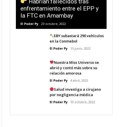
Habrían fallecidos tras
enfrentamiento entre el EPP y
la FTC en Amambay
El Poder Py
23 octubre, 2022
EBY subastará 290 vehículos
en la Conmebol
El Poder Py
15 junio, 2022
Nuestra Miss Universo se
abrió y contó más sobre su
relación amorosa
El Poder Py
4 abril, 2022
Salud investiga a cirujano
por negligencia médica
El Poder Py
10 octubre, 2022