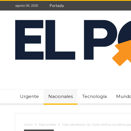
Portada
agosto 08, 2026
Urgente
Nacionales
Tecnología
Mund
Inicio
Nacionales
Caso secretaria vip: Corte ratifica condena p