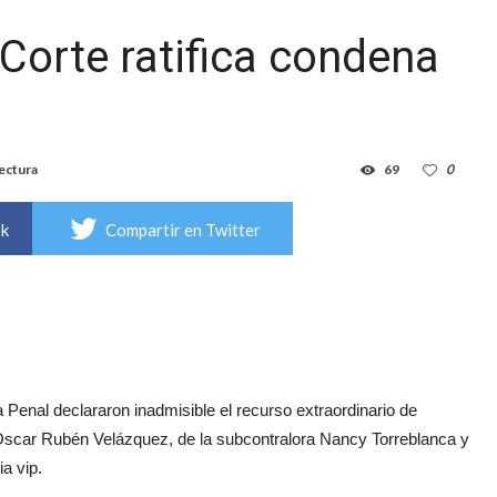
 Corte ratifica condena
lectura
69
0
ok
Compartir en Twitter
 Penal declararon inadmisible el recurso extraordinario de
 Óscar Rubén Velázquez, de la subcontralora Nancy Torreblanca y
a vip.