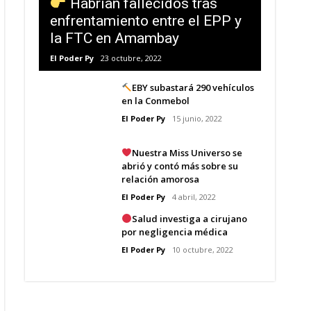
Habrían fallecidos tras
enfrentamiento entre el EPP y
la FTC en Amambay
El Poder Py
23 octubre, 2022
EBY subastará 290 vehículos
en la Conmebol
El Poder Py
15 junio, 2022
Nuestra Miss Universo se
abrió y contó más sobre su
relación amorosa
El Poder Py
4 abril, 2022
Salud investiga a cirujano
por negligencia médica
El Poder Py
10 octubre, 2022