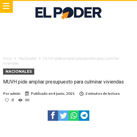
Inicio
Nacionales
MUVH pide ampliar presupuesto para culminar
viviendas
NACIONALES
MUVH pide ampliar presupuesto para culminar viviendas
Por
admin
Publicado en
4 junio, 2021
2 minutos de lectura
0
30