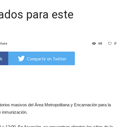
tados para este
ctura
68
0
ok
Compartir en Twitter
orios masivos del Área Metropolitana y Encarnación para la
e inmunización.
 a 12:00. En Asunción, se encuentran abiertos los sitios de la