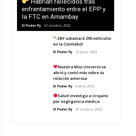
Habrían fallecidos tras
enfrentamiento entre el EPP y
la FTC en Amambay
El Poder Py
23 octubre, 2022
EBY subastará 290 vehículos
en la Conmebol
El Poder Py
15 junio, 2022
Nuestra Miss Universo se
abrió y contó más sobre su
relación amorosa
El Poder Py
4 abril, 2022
Salud investiga a cirujano
por negligencia médica
El Poder Py
10 octubre, 2022