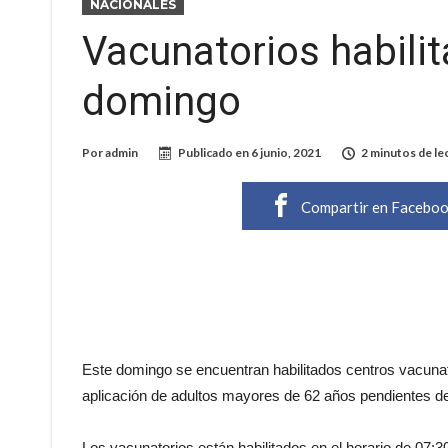
NACIONALES
Vacunatorios habili
domingo
Por
admin
Publicado en
6 junio, 2021
2 minutos de le
Compartir en Facebo
Este domingo se encuentran habilitados centros vacunat
aplicación de adultos mayores de 62 años pendientes d
Los vacunatorios están habilitados en el horario de 07:30