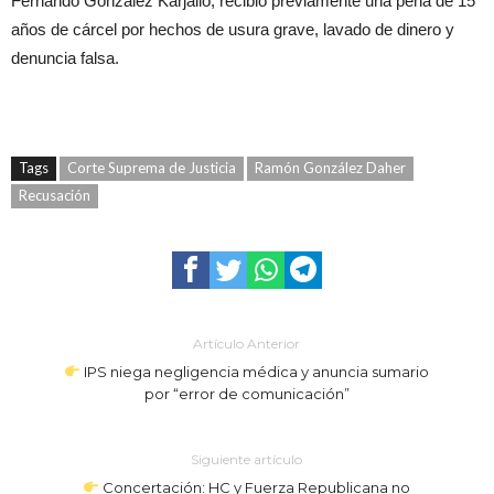
Fernando González Karjallo, recibió previamente una pena de 15
años de cárcel por hechos de usura grave, lavado de dinero y
denuncia falsa.
Tags
Corte Suprema de Justicia
Ramón González Daher
Recusación
Artículo Anterior
IPS niega negligencia médica y anuncia sumario
por “error de comunicación”
Siguiente artículo
Concertación: HC y Fuerza Republicana no