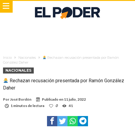
Inicio
Nacionales
Rechazan recusación presentada por Ramón
González Daher
NACIONALES
Rechazan recusación presentada por Ramón González
Daher
Por
José Bordón
Publicado en
11 julio, 2022
1 minutos de lectura
0
41