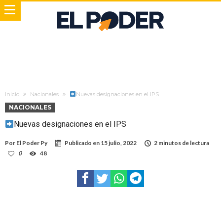
Inicio
Nacionales
Nuevas designaciones en el IPS
NACIONALES
Nuevas designaciones en el IPS
Por
El Poder Py
Publicado en
15 julio, 2022
2 minutos de lectura
0
48