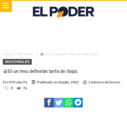
Inicio
Nacionales
En un mes definirían tarifa de Itaipú
NACIONALES
En un mes definirían tarifa de Itaipú
Por
El Poder Py
Publicado en
26 julio, 2022
2 minutos de lectura
0
76