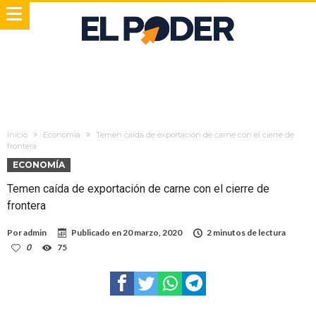
Inicio
Economía
Temen caída de exportación de carne con el cierre de
frontera
ECONOMÍA
Temen caída de exportación de carne con el cierre de
frontera
Por
admin
Publicado en
20 marzo, 2020
2 minutos de lectura
0
75