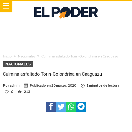
Inicio
Nacionales
Culmina asfaltado Torin-Golondrina en Caaguazu
NACIONALES
Culmina asfaltado Torin-Golondrina en Caaguazu
Por
admin
Publicado en
20 marzo, 2020
1 minutos de lectura
0
213