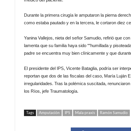
Durante la primera cirugía le amputaron la pierna derech
como estaba pautado y en la tercera, le cortaron diez 
Yanina Vallejos, nieta del señor Samudio, refirió que 
lamenta que su familia haya sido ““humillada y pisoteada
padre se encuentra muy bien clínicamente y que durante
El presidente del IPS, Vicente Bataglia, podría ser inte
reportan que dos de las fiscalas del caso, María Luján 
irregularidades. Tras la polémica suscitada, renunciaron
los Ríos, jefe Traumatología.
Tags
Amputación
IPS
Mala praxis
Ramón Samudio