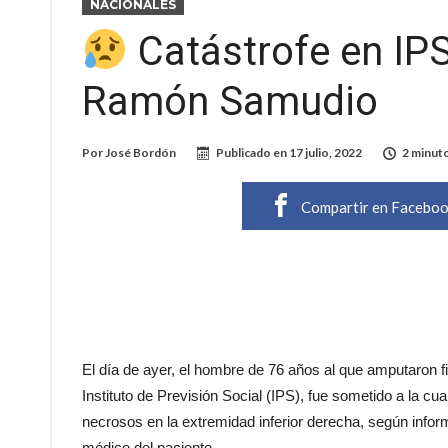
NACIONALES
Catástrofe en IPS
Ramón Samudio
Por
José Bordón
Publicado en
17 julio, 2022
2 minuto
Compartir en Facebo
El día de ayer, el hombre de 76 años al que amputaron f
Instituto de Previsión Social (IPS), fue sometido a la 
necrosos en la extremidad inferior derecha, según infor
médico del paciente.