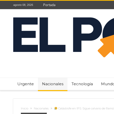
Portada
agosto 08, 2026
Urgente
Nacionales
Tecnología
Mund
Inicio
Nacionales
Catástrofe en IPS: Sigue calvario de Ra