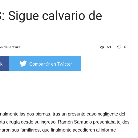
: Sigue calvario de
s de lectura
63
0
ok
Compartir en Twitter
inalmente las dos piernas, tras un presunto caso negligente del
cuarta cirugía desde su ingreso. Ramón Samudio presentaba tejidos
maron sus familiares, que finalmente accedieron al informe