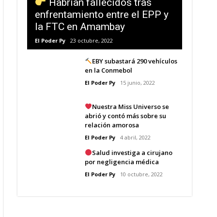
Habrían fallecidos tras
enfrentamiento entre el EPP y
la FTC en Amambay
El Poder Py
23 octubre, 2022
EBY subastará 290 vehículos
en la Conmebol
El Poder Py
15 junio, 2022
Nuestra Miss Universo se
abrió y contó más sobre su
relación amorosa
El Poder Py
4 abril, 2022
Salud investiga a cirujano
por negligencia médica
El Poder Py
10 octubre, 2022