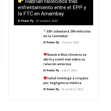
Habrían fallecidos tras
enfrentamiento entre el EPP y
la FTC en Amambay
El Poder Py
23 octubre, 2022
EBY subastará 290 vehículos
en la Conmebol
El Poder Py
15 junio, 2022
Nuestra Miss Universo se
abrió y contó más sobre su
relación amorosa
El Poder Py
4 abril, 2022
Salud investiga a cirujano
por negligencia médica
El Poder Py
10 octubre, 2022