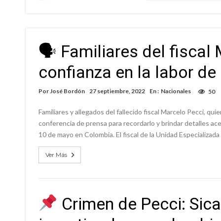
🗣 Familiares del fiscal
confianza en la labor de
Por
José Bordón
27 septiembre, 2022
En :
Nacionales
50
Familiares y allegados del fallecido fiscal Marcelo Pecci, qui
conferencia de prensa para recordarlo y brindar detalles ace
10 de mayo en Colombia. El fiscal de la Unidad Especializad
Ver Más
Crimen de Pecci: Sic