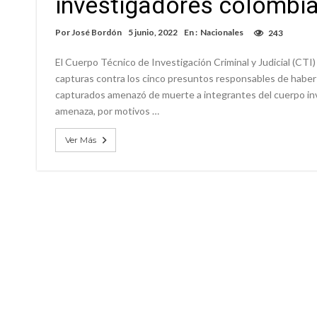
investigadores colombi
Por
José Bordón
5 junio, 2022
En :
Nacionales
243
El Cuerpo Técnico de Investigación Criminal y Judicial (CTI)
capturas contra los cinco presuntos responsables de haber p
capturados amenazó de muerte a integrantes del cuerpo inve
amenaza, por motivos …
Ver Más