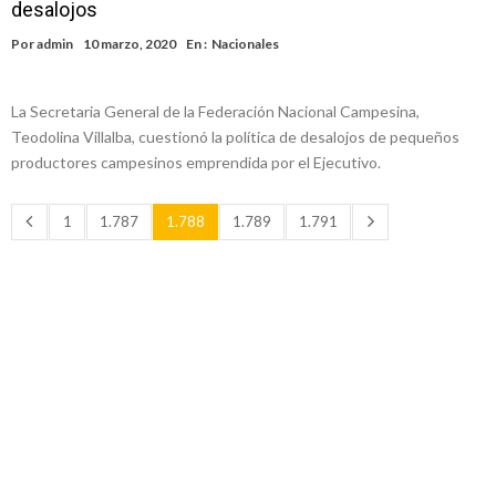
desalojos
Por
admin
10 marzo, 2020
En :
Nacionales
La Secretaria General de la Federación Nacional Campesina,
Teodolina Villalba, cuestionó la política de desalojos de pequeños
productores campesinos emprendida por el Ejecutivo.
1
1.787
1.788
1.789
1.791