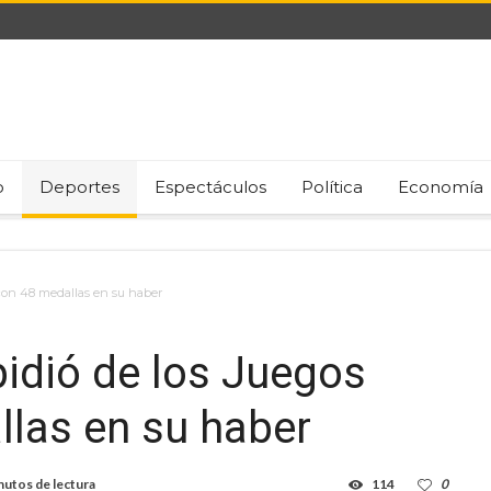
o
Deportes
Espectáculos
Política
Economía
con 48 medallas en su haber
idió de los Juegos
las en su haber
nutos de lectura
114
0