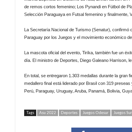
de remos cortos femenino; Los Pynandi en Fútbol de P
Selección Paraguaya en Futsal femenino y finalmente, V
La Secretaría Nacional de Turismo (Senatur), confirmó
Paraguay por los Juegos y el movimiento económico de
La mascota oficial del evento, Tiríka, también fue un éx
día. El ministro de Deportes, Diego Galeano Harrison, l
En total, se entregaron 1.303 medallas durante la gran fi
medallero final está liderado por Brasil con 319 preseas
Perú, Paraguay, Uruguay, Aruba, Panamá, Bolivia, Guy
Tags
Asu 2022
Deportes
Juegos Odesur
Juegos Su