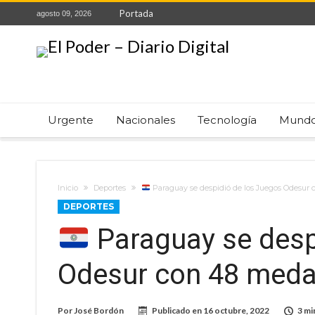
Portada
agosto 09, 2026
Urgente
Nacionales
Tecnología
Mund
Inicio
Deportes
Paraguay se despidió de los Juegos Odesur 
DEPORTES
Paraguay se desp
Odesur con 48 medal
Por
José Bordón
Publicado en
16 octubre, 2022
3 mi