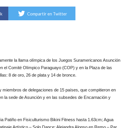
ok
Compartir en Twitter
vamente la llama olímpica de los Juegos Suramericanos Asunción
en el Comité Olímpico Paraguayo (COP) y en la Plaza de las
as: 8 de oro, 26 de plata y 14 de bronce.
as y miembros de delegaciones de 15 países, que compitieron en
s en la sede de Asunción y en las subsedes de Encarnación y
a Patiño en Fisiculturismo Bikini Fitness hasta 1.63cm; Agua
atinaje Artístico – Solo Dance; Alejandra Alonso en Remo – Par