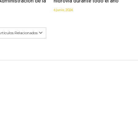
dministración de la
hidrovía durante todo el año
6 junio, 2024
rtículos Relacionados