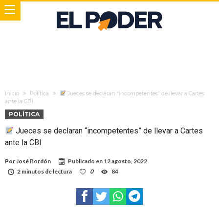
Inicio
Política
Jueces se declaran “incompetentes” de llevar a Cartes
ante la CBI
POLÍTICA
Jueces se declaran “incompetentes” de llevar a Cartes
ante la CBI
Por
José Bordón
Publicado en
12 agosto, 2022
2 minutos de lectura
0
84