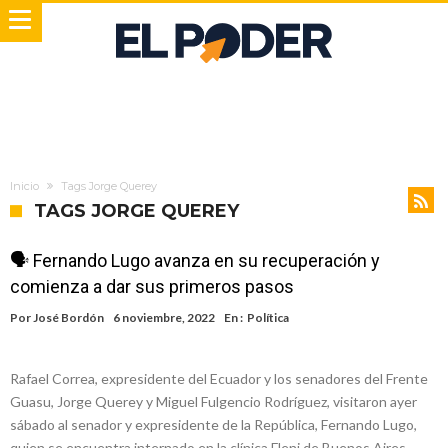
Inicio
Tags Jorge Querey
TAGS JORGE QUEREY
🗣 Fernando Lugo avanza en su recuperación y
comienza a dar sus primeros pasos
Por
José Bordón
6 noviembre, 2022
En :
Política
Rafael Correa, expresidente del Ecuador y los senadores del Frente
Guasu, Jorge Querey y Miguel Fulgencio Rodríguez, visitaron ayer
sábado al senador y expresidente de la República, Fernando Lugo,
quien se encuentra internado en la clínica Fleni de Buenos Aires,