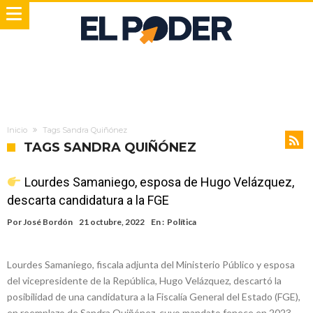
Inicio
Tags Sandra Quiñónez
TAGS SANDRA QUIÑÓNEZ
Lourdes Samaniego, esposa de Hugo Velázquez,
descarta candidatura a la FGE
Por
José Bordón
21 octubre, 2022
En :
Política
Lourdes Samaniego, fiscala adjunta del Ministerio Público y esposa
del vicepresidente de la República, Hugo Velázquez, descartó la
posibilidad de una candidatura a la Fiscalía General del Estado (FGE),
en reemplazo de Sandra Quiñónez, cuyo mandato fenece en 2023.