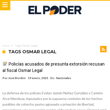
Inicio
Tags Osmar Legal
TAGS OSMAR LEGAL
Policías acusados de presunta extorsión recusan
al fiscal Osmar Legal
Por
José Bordón
19 enero, 2023
En :
Nacionales
La defensa de los policías Evelyn Jazmín Núñez González y Cemión
Arce Mendoza, imputados por la supuesta comisión de los hechos
punibles de cohecho pasivo agravado y privación de libertad,
presentaron una recusación contra el fiscal de la causa, Osmar Legal