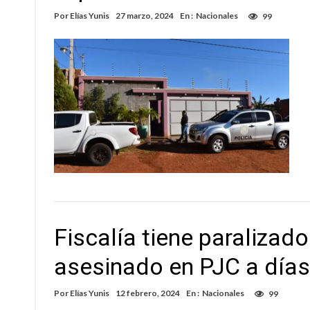
Por
Elías Yunis
27 marzo, 2024
En :
Nacionales
99
Fiscalía tiene paralizad
asesinado en PJC a días 
Por
Elías Yunis
12 febrero, 2024
En :
Nacionales
99