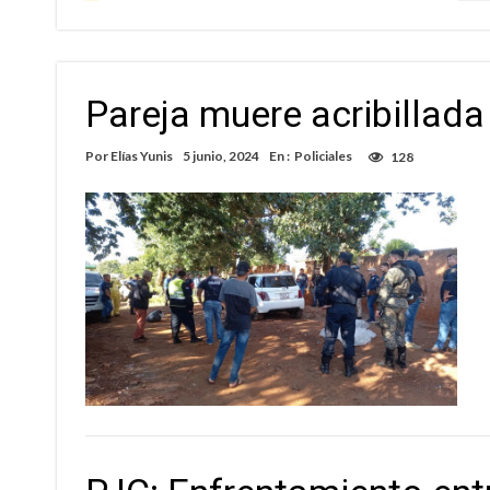
Pareja muere acribillad
Por
Elías Yunis
5 junio, 2024
En :
Policiales
128