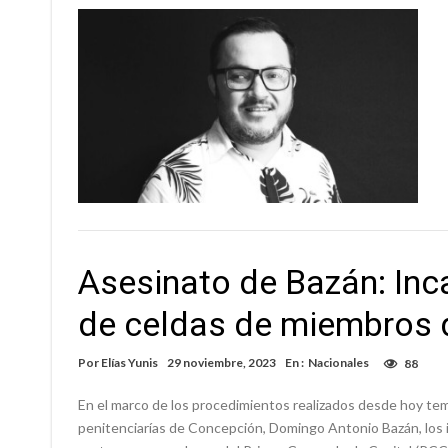
Asesinato de Bazán: Inc
de celdas de miembros 
Por
Elías Yunis
29 noviembre, 2023
En :
Nacionales
88
En el marco de los procedimientos realizados desde hoy temp
penitenciarías de Concepción, Domingo Antonio Bazán, los 