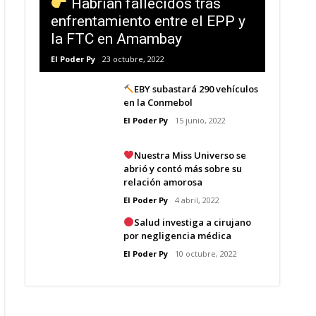
Habrían fallecidos tras
enfrentamiento entre el EPP y
la FTC en Amambay
El Poder Py
23 octubre, 2022
EBY subastará 290 vehículos
en la Conmebol
El Poder Py
15 junio, 2022
Nuestra Miss Universo se
abrió y contó más sobre su
relación amorosa
El Poder Py
4 abril, 2022
Salud investiga a cirujano
por negligencia médica
El Poder Py
10 octubre, 2022