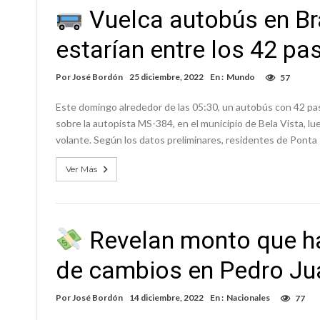
Vuelca autobús en Bra
estarían entre los 42 pa
Por
José Bordón
25 diciembre, 2022
En :
Mundo
57
Este domingo alrededor de las 05:30, un autobús con 42 pas
sobre la autopista MS-384, en el municipio de Bela Vista, l
volante. Según los datos preliminares, residentes de Ponta
Ver Más
Revelan monto que ha
de cambios en Pedro Ju
Por
José Bordón
14 diciembre, 2022
En :
Nacionales
77