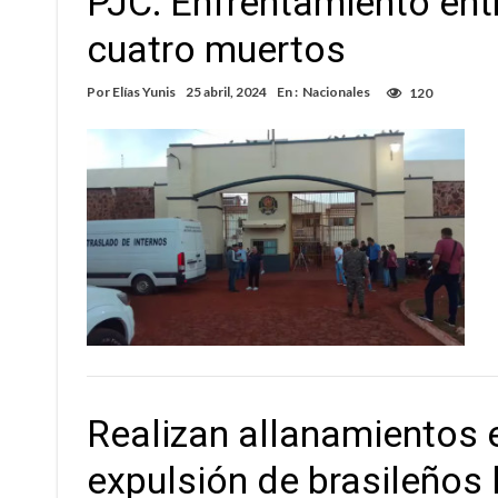
PJC: Enfrentamiento ent
cuatro muertos
Por
Elías Yunis
25 abril, 2024
En :
Nacionales
120
Realizan allanamientos 
expulsión de brasileños 